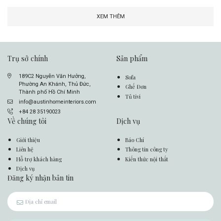
XEM THÊM
Trụ sở chính
Sản phẩm
189C2 Nguyễn Văn Hưởng,
Sofa
Phường An Khánh, Thủ Đức,
Ghế Đơn
Thành phố Hồ Chí Minh
Tủ tivi
info@austinhomeinteriors.com
+84 28 35190023
Về chúng tôi
Dịch vụ
Giới thiệu
Báo Chí
Liên hệ
Thông tin công ty
Hỗ trợ khách hàng
Kiến thức nội thất
Dịch vụ
Đăng ký nhận bản tin