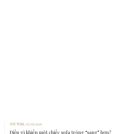
THỨ NĂM, 07/05/2026
Điều gì khiến một chiếc sofa trông “sang” hơn?