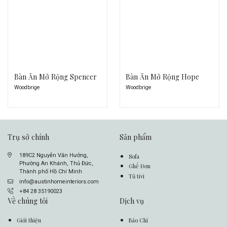
Bàn Ăn Mở Rộng Spencer
Bàn Ăn Mở Rộng Hope
Woodbrige
Woodbrige
Trụ sở chính
Sản phẩm
189C2 Nguyễn Văn Hưởng,
Sofa
Phường An Khánh, Thủ Đức,
Ghế Đơn
Thành phố Hồ Chí Minh
Tủ tivi
info@austinhomeinteriors.com
+84 28 35190023
Về chúng tôi
Dịch vụ
Giới thiệu
Báo Chí