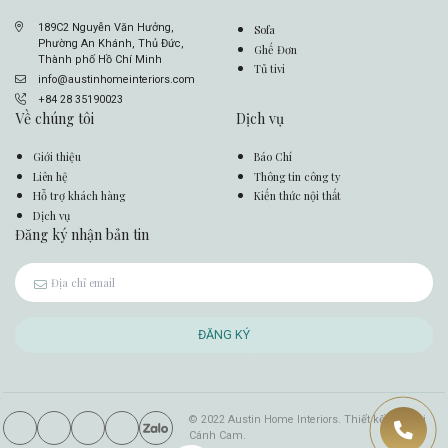
189C2 Nguyễn Văn Hưởng,
Sofa
Phường An Khánh, Thủ Đức,
Ghế Đơn
Thành phố Hồ Chí Minh
Tủ tivi
info@austinhomeinteriors.com
+84 28 35190023
Về chúng tôi
Dịch vụ
Giới thiệu
Báo Chí
Liên hệ
Thông tin công ty
Hỗ trợ khách hàng
Kiến thức nội thất
Dịch vụ
Đăng ký nhận bản tin
ĐĂNG KÝ
© 2022 Austin Home Interiors. Thiết kế web bởi
Cánh Cam.